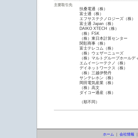
主要取引先
扶桑電通（株）
富士通（株）
エフサステクノロジーズ（株）
富士通 Japan（株）
DAIKO XTECH（株）
（株）FSK
（株）東日本計算センター
関彰商事（株）
富士テレコム（株）
（株）ウェザーニューズ
（株）マルトグループホールデ
エムイーシーテクノ（株）
デイネットワークス（株）
（株）三越伊勢丹
サンテレホン（株）
岡田電気産業（株）
（株）高文
ダイコー通産（株）
（順不同）
ホーム
｜
会社情報