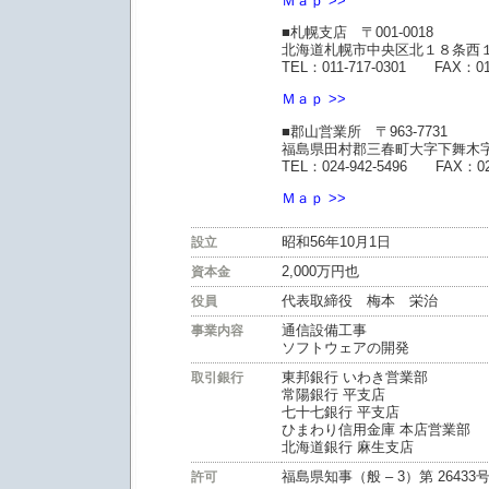
Ｍａｐ >>
■札幌支店 〒001-0018
北海道札幌市中央区北１８条西
TEL：011-717-0301 FAX：011
Ｍａｐ >>
■郡山営業所 〒963-7731
福島県田村郡三春町大字下舞木
TEL：024-942-5496 FAX：024
Ｍａｐ >>
昭和56年10月1日
設立
2,000万円也
資本金
代表取締役 梅本 栄治
役員
通信設備工事
事業内容
ソフトウェアの開発
東邦銀行 いわき営業部
取引銀行
常陽銀行 平支店
七十七銀行 平支店
ひまわり信用金庫 本店営業部
北海道銀行 麻生支店
福島県知事（般 – 3）第 2643
許可